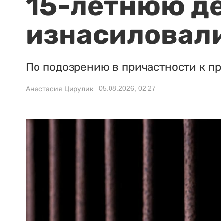
15-летнюю д
изнасиловали
По подозрению в причастности к п
05.08.2026, 02:27
Анастасия Цирулик