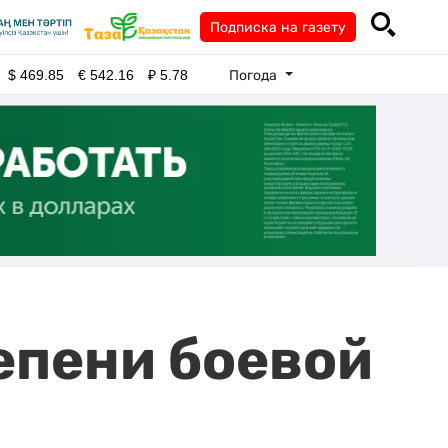
Подписка на газету
Погода
$
469.85
€
542.16
₽
5.78
епени боевой