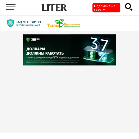
Подписка на
газету