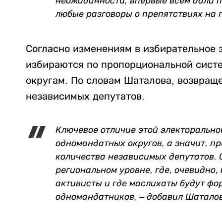
неожиданности, впервые всем дали п
любые разговоры о препятствиях на п
Согласно изменениям в избирательное з
избираются по пропорциональной систе
округам. По словам Шаталова, возвращ
независимых депутатов.
Ключевое отличие этой электоральн
одномандатных округов, а значит, п
количества независимых депутатов. 
региональном уровне, где, очевидно,
активисты и где маслихаты будут фо
одномандатников, – добавил Шаталов