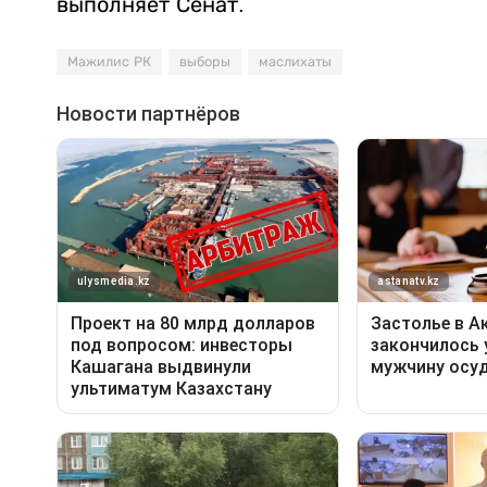
выполняет Сенат.
Мажилис РК
выборы
маслихаты