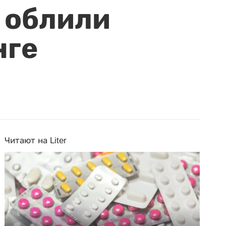
 облили
нге
Читают на Liter