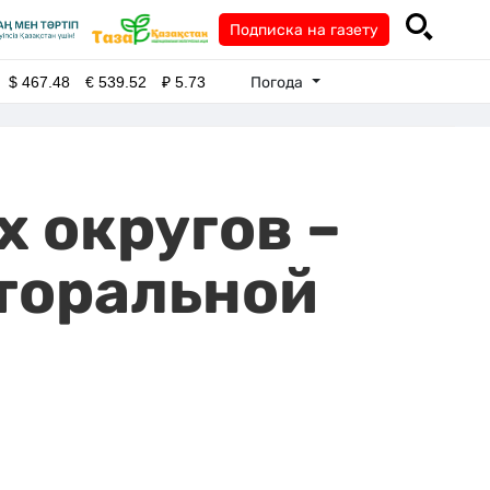
Подписка на газету
Погода
$
467.48
€
539.52
₽
5.73
 округов –
торальной