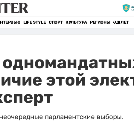
НТЕРВЬЮ
LIFE STYLE
СПОРТ
КУЛЬТУРА
РЕГИОНЫ
ӘДІЛЕТ
 одномандатных
ичие этой элек
ксперт
 внеочередные парламентские выборы.