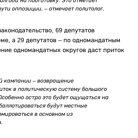
олгода на подготовку. Это отметает
ути оппозиции, – отмечает политолог.
аконодательство, 69 депутатов
ме, а 29 депутатов – по одномандатным
ение одномандатных округов даст приток
ой кампании – возвращение
риток в политическую систему большого
Особенно остро это будет ощущаться на
 баллотироваться будут местные
рмироваться в основном из
.