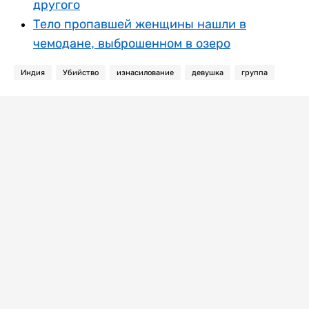
другого
Тело пропавшей женщины нашли в
чемодане, выброшенном в озеро
Индия
Убийство
изнасилование
девушка
группа