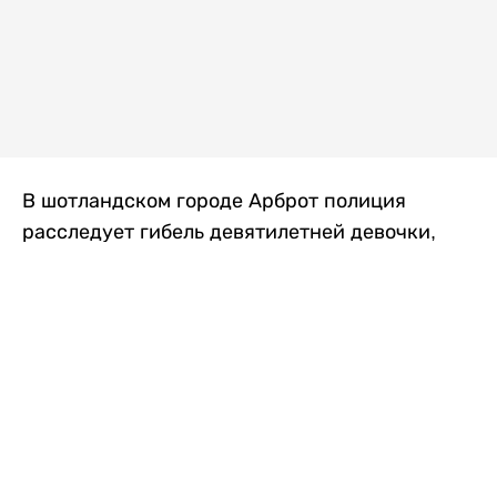
В шотландском городе Арброт полиция
расследует гибель девятилетней девочки,
которую нашли с тяжелыми травмами в
промышленной зоне, где семья разбила
палаточный лагерь. По подозрению в
убийстве ребенка задержан ее 35-летний
отец, передает
Liter.kz
со ссылкой на
The Sun
.
По данным полиции, семья из Западного
Йоркшира приехала в Арброт и разбила
палатку на территории заброшенной