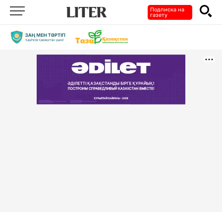
Подписка на
газету