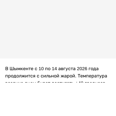
В Шымкенте с 10 по 14 августа 2026 года
продолжится с сильной жарой. Температура
воздуха днем будет достигать +40 градусов,
осадков не ожидается, передает
Liter.kz
со
ссылкой на
данные
Казгидромета.
Согласно информации синоптиков, будущая
рабочая неделя в городе сохранится