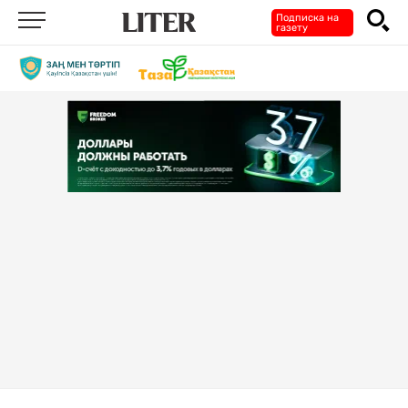
Подписка на
газету