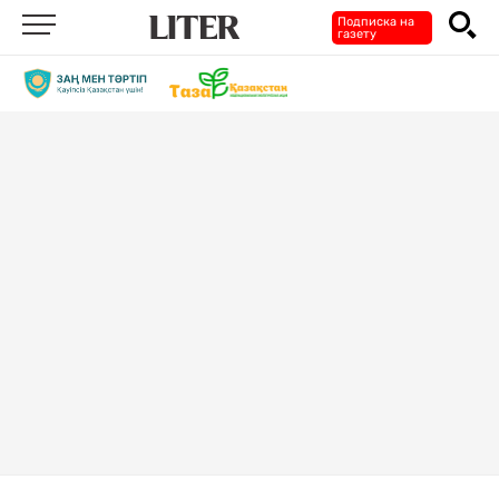
Подписка на
газету