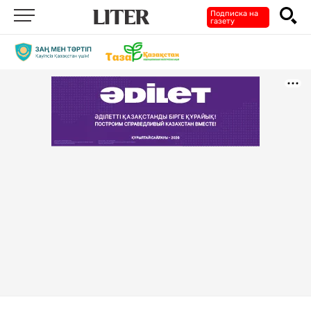
Подписка на
газету