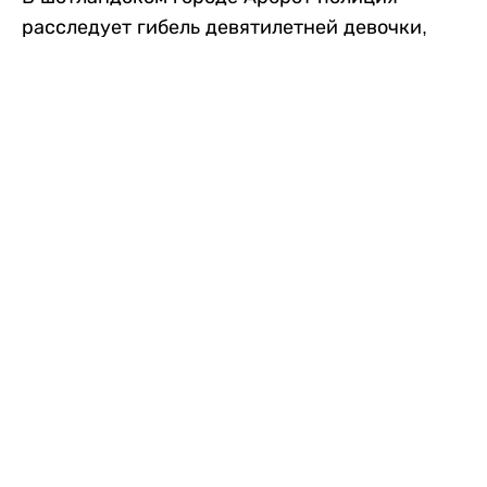
расследует гибель девятилетней девочки,
которую нашли с тяжелыми травмами в
промышленной зоне, где семья разбила
палаточный лагерь. По подозрению в
убийстве ребенка задержан ее 35-летний
отец, передает
Liter.kz
со ссылкой на
The Sun
.
По данным полиции, семья из Западного
Йоркшира приехала в Арброт и разбила
палатку на территории заброшенной
промышленной зоны неподалеку от пляжа.
Вместе с родителями были двое детей.
Местные жители рассказали, что вечером в
воскресенье заметили палатку рядом с
автомобилем Peugeot.