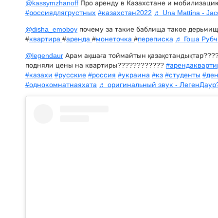
@kassymzhanoff
Про аренду в Казахстане и мобилизаци
#россиядлягрустных
#казахстан2022
♬ Una Mattina - Jac
@disha_emoboy
почему за такие баблища такое дерьми
#
квартира
#
аренда
#
монеточка
#
переписка
♬ Гоша Рубч
@legendaur
Арам ақшаға тоймайтын қазақстандықтар???
подняли цены на квартиры????????????
#арендакварти
#казахи
#русские
#россия
#украина
#кз
#студенты
#ден
#однокомнатнаяхата
♬ оригинальный звук - ЛегенДаур