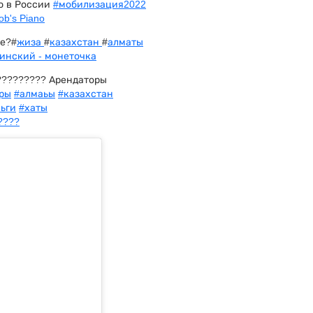
ю в России
#мобилизация2022
ob's Piano
ще?#
жиза
#
казахстан
#
алматы
инский - монеточка
????????? Арендаторы
ры
#алмаьы
#казахстан
ьги
#хаты
????