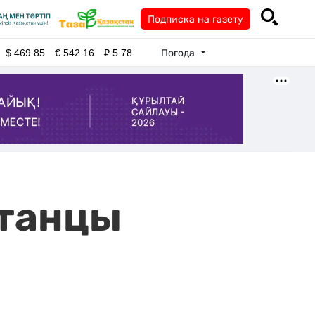
Подписка на газету
Погода
$
469.85
€
542.16
₽
5.78
станцы