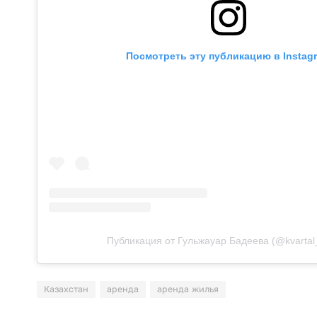
Посмотреть эту публикацию в Instag
Публикация от Гульжауар Бадеева (@kvartal_
Казахстан
аренда
аренда жилья