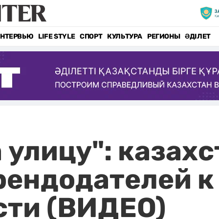
НТЕРВЬЮ
LIFE STYLE
СПОРТ
КУЛЬТУРА
РЕГИОНЫ
ӘДІЛЕТ
 улицу": казах
рендодателей к
сти (ВИДЕО)