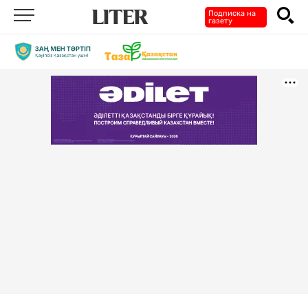
Подписка на
газету