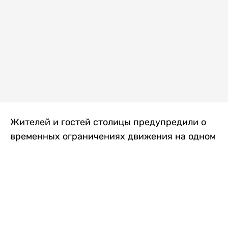
Жителей и гостей столицы предупредили о
временных ограничениях движения на одном
из самых загруженных проспектов города.
Причиной станут дорожные работы, которые
продлятся два дня, передает
Liter.kz
.
По информации городских служб, с 7 по 8
августа на проспекте Кабанбай батыра