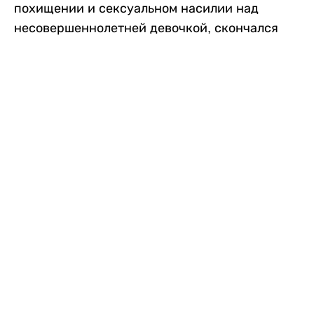
похищении и сексуальном насилии над
несовершеннолетней девочкой, скончался
после того, как разъяренная толпа жестоко
избила его в. Полиция сообщила об аресте
восьми человек, причастных к нападению,
передает
Liter.kz
со ссылкой на
news9live
.
Местные жители рассказали, что
обвиняемый, Мохаммад Эмроз, похитил
школьницу и держал ее взаперти в своем
доме два дня. Семья искала ее повсюду, но не
смогла найти никаких следов. Спустя
несколько дней девочка вернулась домой и
рассказала о случившемся. Она сообщила,
что Эмроз держал ее в плену и угрожал
убить. Услышав это, большая группа
разгневанных жителей деревни собралась,