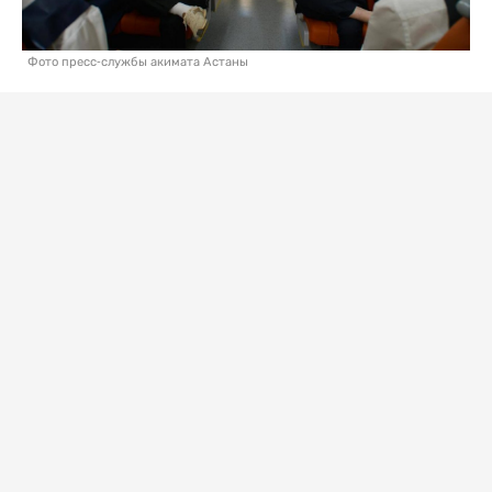
Фото пресс-службы акимата Астаны