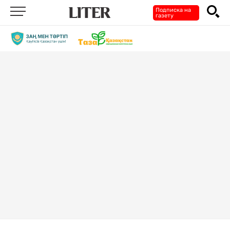
Подписка на
газету