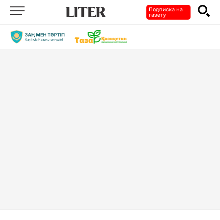
Подписка на
газету