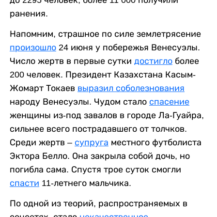
до 2295 человек, более 11 000 получили
ранения.
Напомним, страшное по силе землетрясение
произошло
24 июня у побережья Венесуэлы.
Число жертв в первые сутки
достигло
более
200 человек. Президент Казахстана Касым-
Жомарт Токаев
выразил соболезнования
народу Венесуэлы. Чудом стало
спасение
женщины из-под завалов в городе Ла-Гуайра,
сильнее всего пострадавшего от толчков.
Среди жертв –
супруга
местного футболиста
Эктора Белло. Она закрыла собой дочь, но
погибла сама. Спустя трое суток смогли
спасти
11-летнего мальчика.
По одной из теорий, распространяемых в