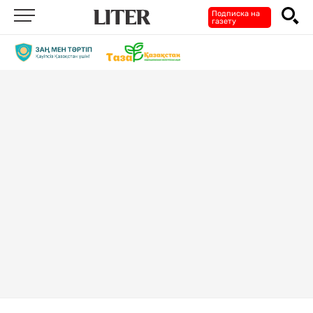
Подписка на
газету