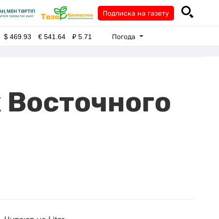
Подписка на газету
Погода
$
469.93
€
541.64
₽
5.71
 Восточного