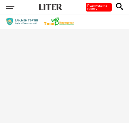
Подписка на
газету