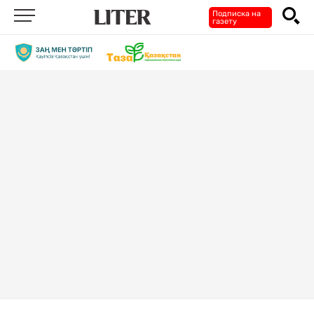
Подписка на
газету