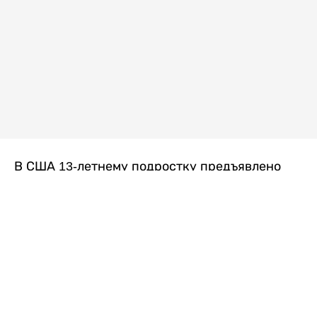
В США 13-летнему подростку предъявлено
обвинение в убийстве второй степени после
гибели его 14-летней сводной сестры. По
версии следствия, трагедия произошла
вскоре после ссоры между детьми, передает
Liter.kz
со ссылкой на
kmph.com
.
Как сообщили в полиции, девочка получила
огнестрельное ранение в голову. Она