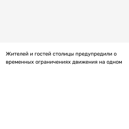
Жителей и гостей столицы предупредили о
временных ограничениях движения на одном
из самых загруженных проспектов города.
Причиной станут дорожные работы, которые
продлятся два дня, передает
Liter.kz
.
По информации городских служб, с 7 по 8
августа на проспекте Кабанбай батыра
пройдет ремонт дорожного покрытия. В связи
с этим движение будет частично ограничено