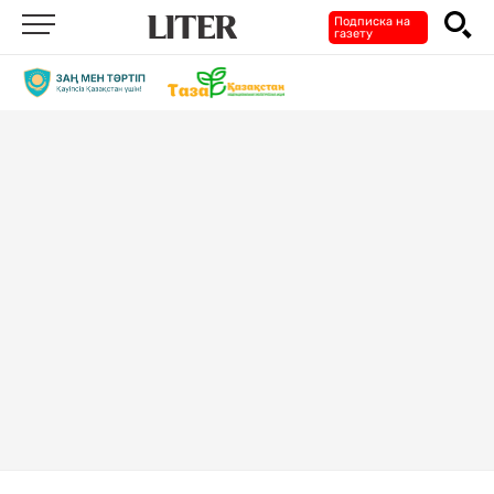
Подписка на
газету