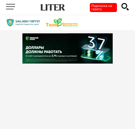
Подписка на
газету