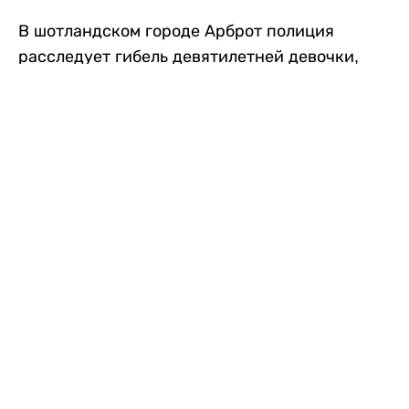
В шотландском городе Арброт полиция
расследует гибель девятилетней девочки,
которую нашли с тяжелыми травмами в
промышленной зоне, где семья разбила
палаточный лагерь. По подозрению в
убийстве ребенка задержан ее 35-летний
отец, передает
Liter.kz
со ссылкой на
The Sun
.
По данным полиции, семья из Западного
Йоркшира приехала в Арброт и разбила
палатку на территории заброшенной
промышленной зоны неподалеку от пляжа.
Вместе с родителями были двое детей.
Местные жители рассказали, что вечером в
воскресенье заметили палатку рядом с