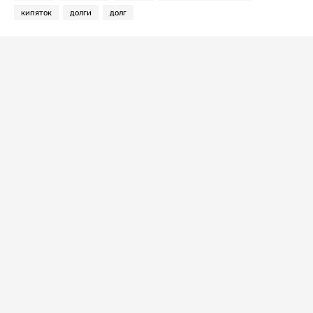
кипяток
долги
долг