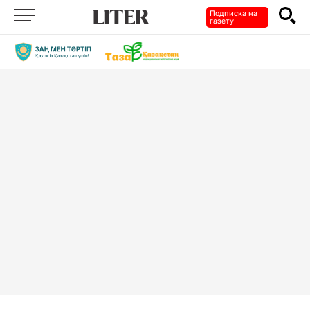
Подписка на
газету