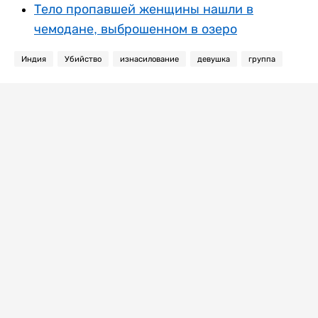
Тело пропавшей женщины нашли в
чемодане, выброшенном в озеро
Индия
Убийство
изнасилование
девушка
группа