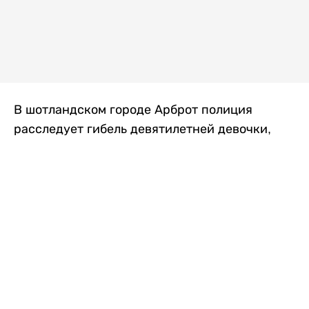
В шотландском городе Арброт полиция
расследует гибель девятилетней девочки,
которую нашли с тяжелыми травмами в
промышленной зоне, где семья разбила
палаточный лагерь. По подозрению в
убийстве ребенка задержан ее 35-летний
отец, передает
Liter.kz
со ссылкой на
The Sun
.
По данным полиции, семья из Западного
Йоркшира приехала в Арброт и разбила
палатку на территории заброшенной