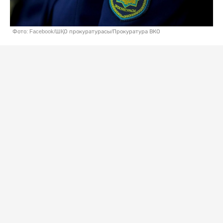
Фото: Facebook/ШҚО прокуратурасы/Прокуратура ВКО