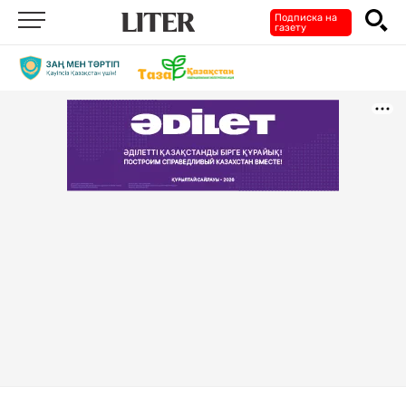
Подписка на
газету