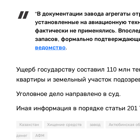
“В документации завода агрегаты от
установленные на авиационную техн
фактически не применялись. Впосле
запасов, формально подтверждающие
ведомство
.
Ущерб государству составил 110 млн те
квартиры и земельный участок подозре
Уголовное дело направлено в суд.
Иная информация в порядке статьи 201
Казахстан
Хищение средств
завод
Актюбинская об
денег
АФМ