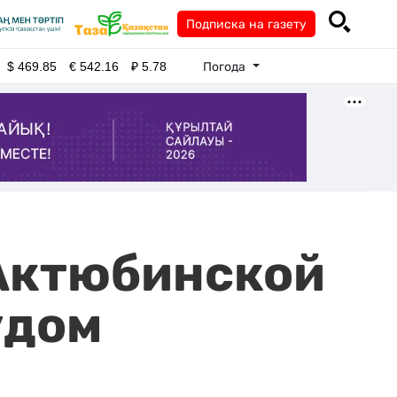
Подписка на газету
Погода
$
469.85
€
542.16
₽
5.78
 Актюбинской
удом