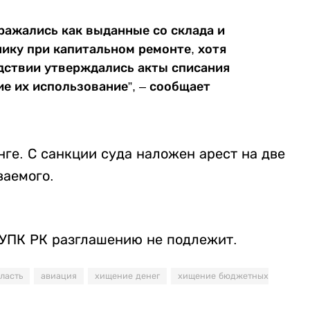
ражались как выданные со склада и
ику при капитальном ремонте, хотя
дствии утверждались акты списания
 их использование”, – сообщает
нге. С санкции суда наложен арест на две
ваемого.
 УПК РК разглашению не подлежит.
ласть
авиация
хищение денег
хищение бюджетных