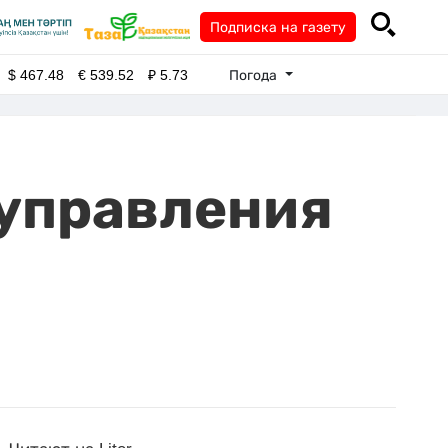
Подписка на газету
Погода
$
467.48
€
539.52
₽
5.73
управления