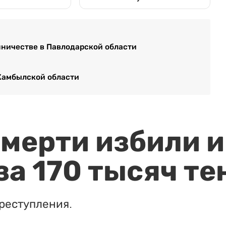
ничестве в Павлодарской области
Жамбылской области
мерти избили и
за 170 тысяч те
реступления.