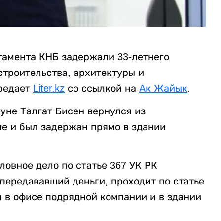
тамента КНБ задержали 33-летнего
строительства, архитектуры и
ередает
Liter.kz
со ссылкой на
Ак Жайык
.
уне Талгат Бисен вернулся из
е и был задержан прямо в здании
овное дело по статье 367 УК РК
 передававший деньги, проходит по статье
и в офисе подрядной компании и в здании