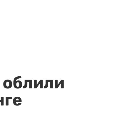
 облили
нге