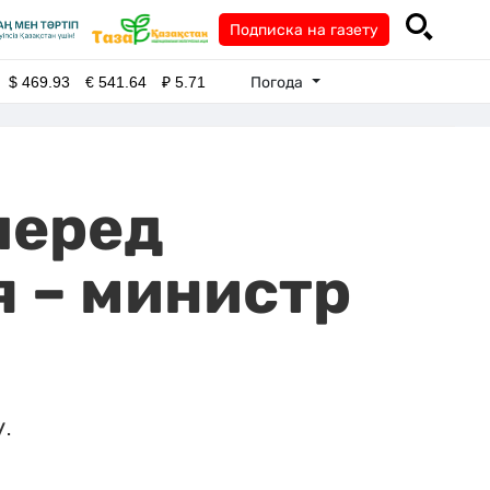
Подписка на газету
Погода
$
469.93
€
541.64
₽
5.71
перед
 – министр
у.