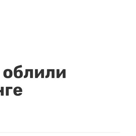
 облили
нге