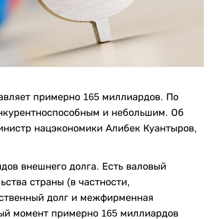
авляет примерно 165 миллиардов. По
онкурентноспособным и небольшим. Об
инистр нацэкономики Алибек Куантыров,
идов внешнего долга. Есть валовый
ьства страны (в частности,
рственный долг и межфирменная
ный момент примерно 165 миллиардов