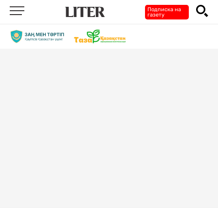
Подписка на
газету