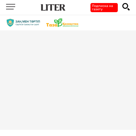
Подписка на
газету