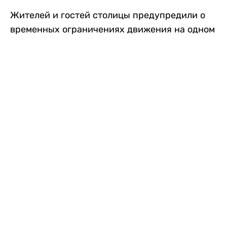
Жителей и гостей столицы предупредили о
временных ограничениях движения на одном
из самых загруженных проспектов города.
Причиной станут дорожные работы, которые
продлятся два дня, передает
Liter.kz
.
По информации городских служб, с 7 по 8
августа на проспекте Кабанбай батыра
пройдет ремонт дорожного покрытия. В связи
с этим движение будет частично ограничено
на участке от улицы Калкаман до улицы
Сарайшык. Полностью перекрывать дорогу не
планируется. На время ремонта движение
транспорта организуют по одной стороне
проезжей части в обоих направлениях, что
может привести к затруднениям в часы пик.