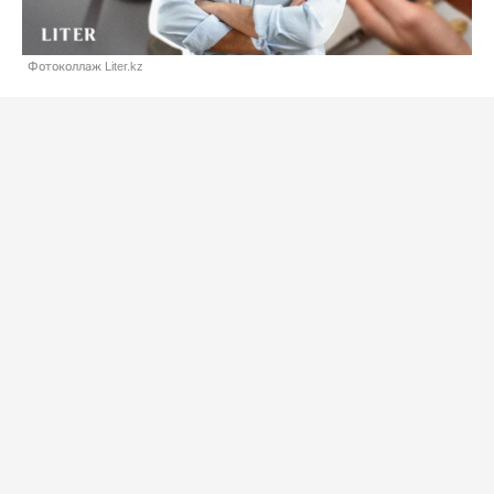
Фотоколлаж Liter.kz