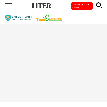
Подписка на
газету