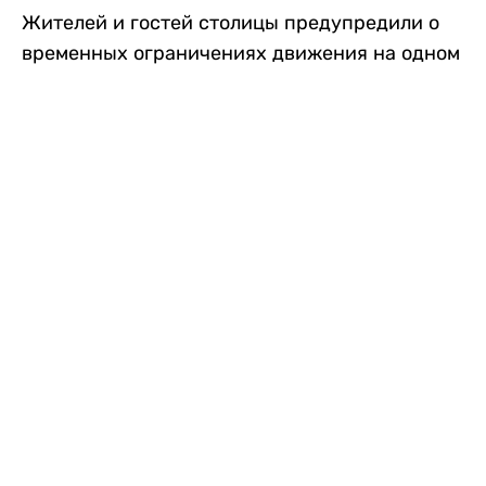
Жителей и гостей столицы предупредили о
временных ограничениях движения на одном
из самых загруженных проспектов города.
Причиной станут дорожные работы, которые
продлятся два дня, передает
Liter.kz
.
По информации городских служб, с 7 по 8
августа на проспекте Кабанбай батыра
пройдет ремонт дорожного покрытия. В связи
с этим движение будет частично ограничено
на участке от улицы Калкаман до улицы
Сарайшык. Полностью перекрывать дорогу не
планируется. На время ремонта движение
транспорта организуют по одной стороне
проезжей части в обоих направлениях, что
может привести к затруднениям в часы пик.