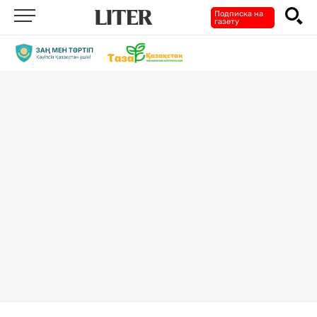
Подписка на
газету