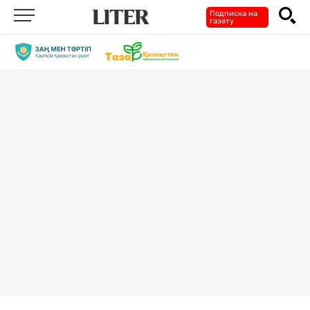
Подписка на
газету