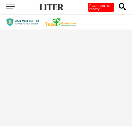
Подписка на
газету