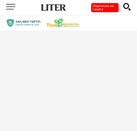
Подписка на
газету