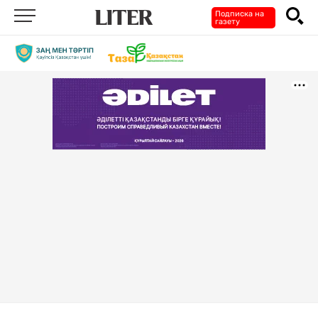
Подписка на
газету