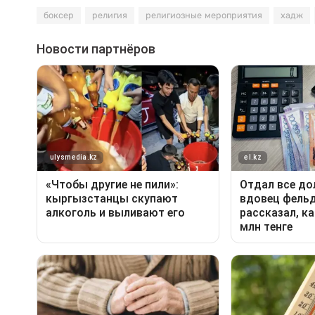
боксер
религия
религиозные мероприятия
хадж