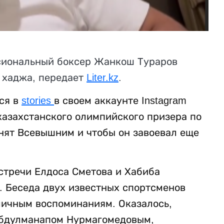
сиональный боксер Жанкош Тураров
 хаджа, передает
Liter
.
kz
.
ся в
stories
в своем аккаунте Instagram
казахстанского олимпийского призера по
нят Всевышним и чтобы он завоевал еще
стречи Елдоса Сметова и Хабиба
. Беседа двух известных спортсменов
личным воспоминаниям. Оказалось,
Абдулманапом Нурмагомедовым,