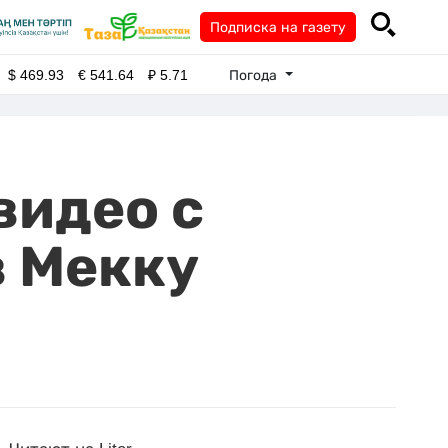
Подписка на газету
Погода
$
469.93
€
541.64
₽
5.71
видео с
в Мекку