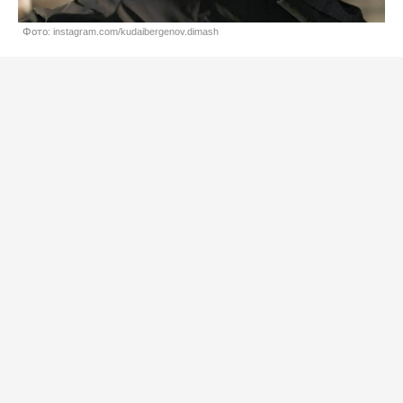
Фото: instagram.com/kudaibergenov.dimash