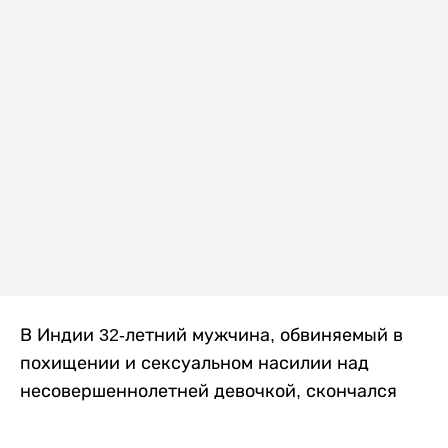
В Индии 32-летний мужчина, обвиняемый в
похищении и сексуальном насилии над
несовершеннолетней девочкой, скончался
после того, как разъяренная толпа жестоко
избила его в. Полиция сообщила об аресте