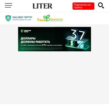
Подписка на
газету