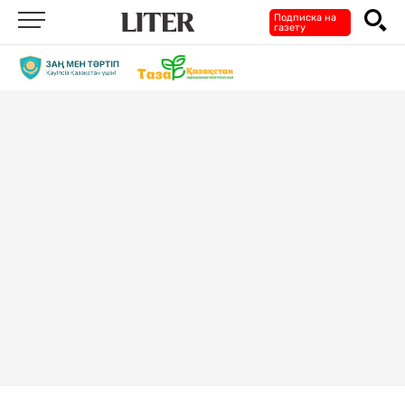
Подписка на
газету