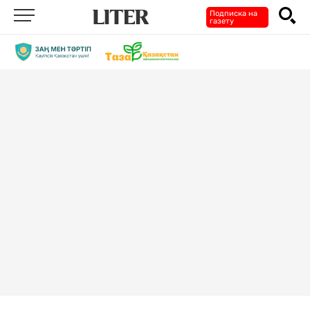
Подписка на
газету