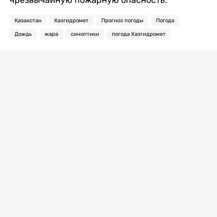
чрезвычайную пожарную опасность.
Казахстан
Казгидромет
Прогноз погоды
Погода
Дождь
жара
синоптики
погода Казгидромет