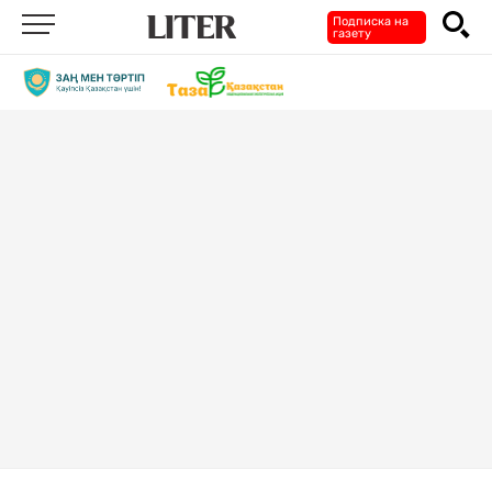
Подписка на
газету