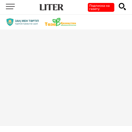
Подписка на
газету