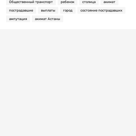
Общественный транспорт
ребенок
столица
акимат
пострадавшие
выплаты
город
состояние пострадавших
ампутация
акимат Астаны