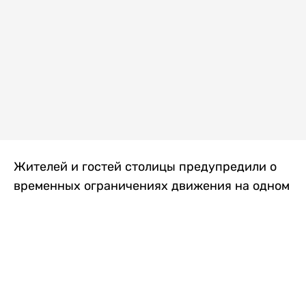
Жителей и гостей столицы предупредили о
временных ограничениях движения на одном
из самых загруженных проспектов города.
Причиной станут дорожные работы, которые
продлятся два дня, передает
Liter.kz
.
По информации городских служб, с 7 по 8
августа на проспекте Кабанбай батыра