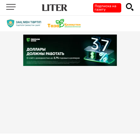
Подписка на
газету