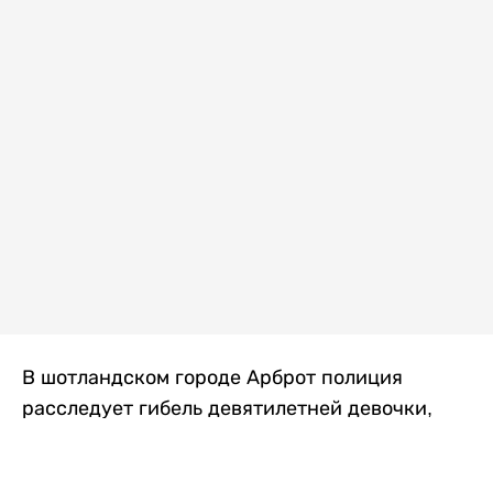
В шотландском городе Арброт полиция
расследует гибель девятилетней девочки,
которую нашли с тяжелыми травмами в
промышленной зоне, где семья разбила