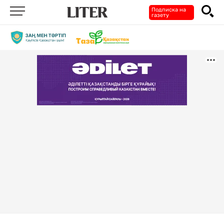
Подписка на
газету