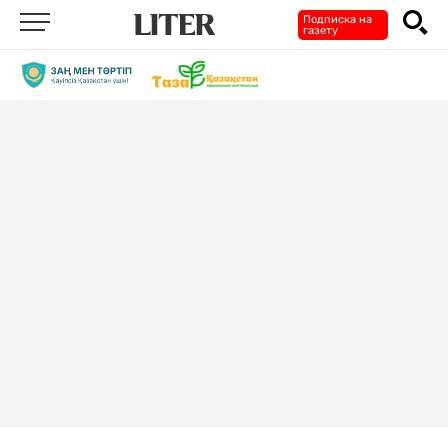
Подписка на
газету