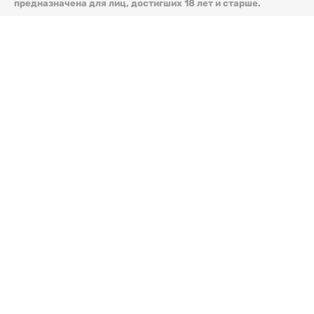
предназначена для лиц, достигших 18 лет и старше.
© 2026 Liter.kz. Все права защищены.
Скачать
электронную версию газеты Liter.kz № 88 от 8 авг.