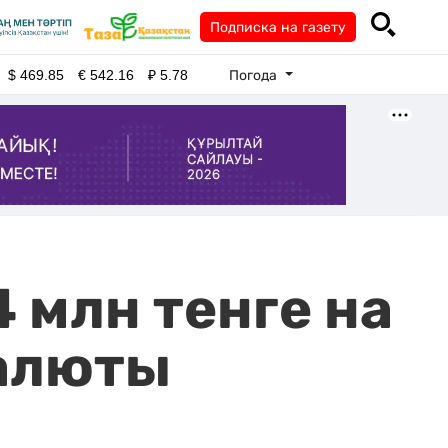
Подписка на газету
Погода
$
469.85
€
542.16
₽
5.78
 млн тенге на
валюты