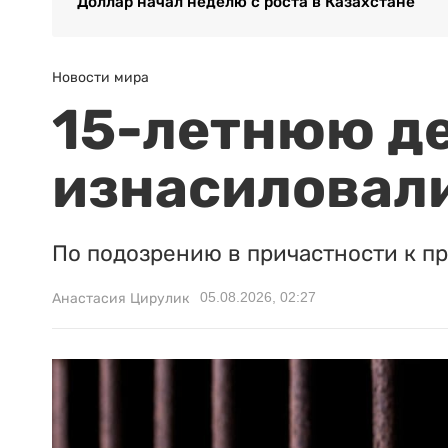
Доллар начал неделю с роста в Казахстане
Новости мира
15-летнюю д
изнасиловали
По подозрению в причастности к п
05.08.2026, 02:27
Анастасия Цирулик