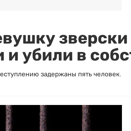
евушку зверски
 и убили в соб
реступлению задержаны пять человек.