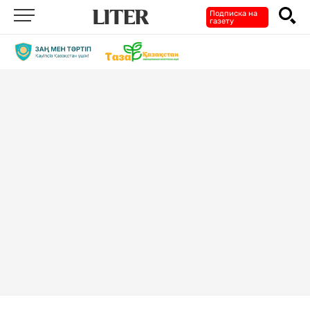
Подписка на
газету