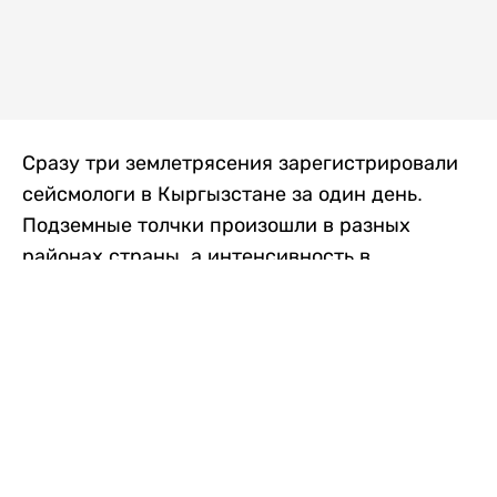
Сразу три землетрясения зарегистрировали
сейсмологи в Кыргызстане за один день.
Подземные толчки произошли в разных
районах страны, а интенсивность в
населенных пунктах достигала трех баллов.
Об этом сообщили в Институте сейсмологии
Национальной академии наук Кыргызской
Республики, передает
Liter.kz
со ссылкой
на
24.kg
.
Первое землетрясение произошло утром в
воскресенье, в 09:33. Магнитуда