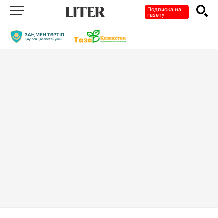
Подписка на
газету