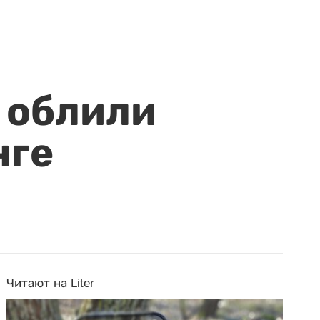
 облили
нге
Читают на Liter