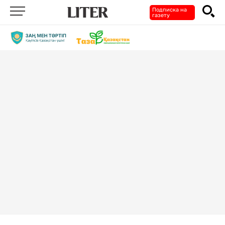
Подписка на
газету