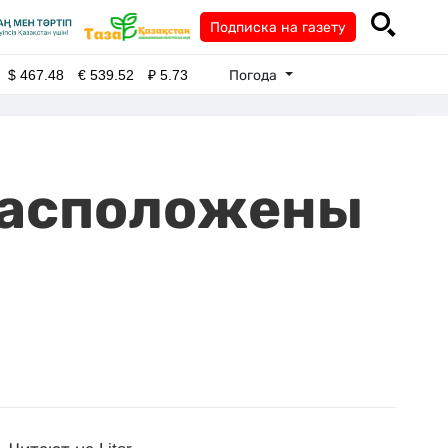
Подписка на газету
Погода
$
467.48
€
539.52
₽
5.73
 расположены