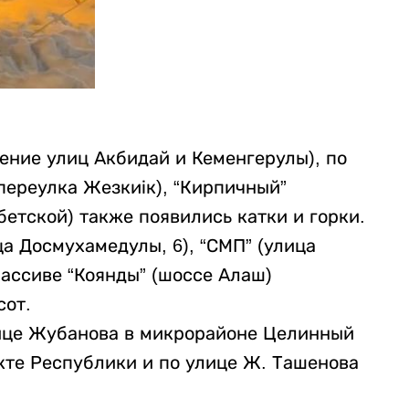
чение улиц Акбидай и Кеменгерулы), по
переулка Жезкиік), “Кирпичный”
етской) также появились катки и горки.
а Досмухамедулы, 6), “СМП” (улица
массиве “Коянды” (шоссе Алаш)
сот.
улице Жубанова в микрорайоне Целинный
кте Республики и по улице Ж. Ташенова