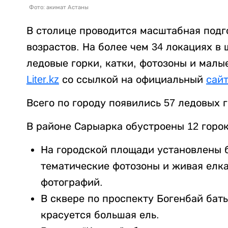
Фото: акимат Астаны
В столице проводится масштабная подг
возрастов. На более чем 34 локациях в
ледовые горки, катки, фотозоны и мал
Liter.kz
со ссылкой на официальный
сай
Всего по городу появились 57 ледовых г
В районе Сарыарка обустроены 12 горок 
На городской площади установлены б
тематические фотозоны и живая елк
фотографий.
В сквере по проспекту Богенбай баты
красуется большая ель.