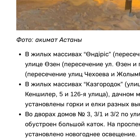
Фото: акимат Астаны
В жилых массивах “Өндіріс” (пересе
улице Өзен (пересечение ул. Өзен и 
(пересечение улиц Чехоева и Жолымб
В жилых массивах “Казгородок” (улиц
Кеншилер, 5 и 126-я улица), дачном 
установлены горки и елки разных вы
Во дворах домов № 3, 3/1 и 3/2 по 
обустроен большой каток. На проспе
установлено новогоднее освещение.