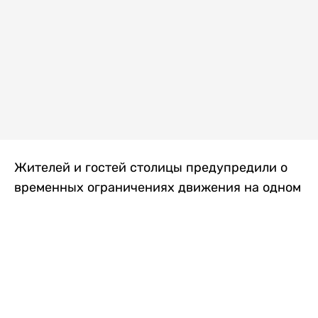
Жителей и гостей столицы предупредили о
временных ограничениях движения на одном
из самых загруженных проспектов города.
Причиной станут дорожные работы, которые
продлятся два дня, передает
Liter.kz
.
По информации городских служб, с 7 по 8
августа на проспекте Кабанбай батыра
пройдет ремонт дорожного покрытия. В связи