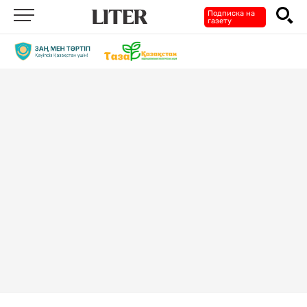
Подписка на
газету