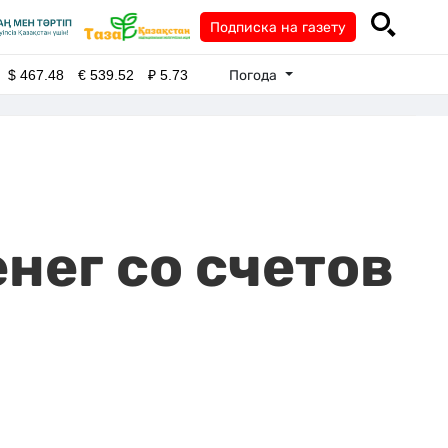
Подписка на газету
Погода
$
467.48
€
539.52
₽
5.73
нег со счетов