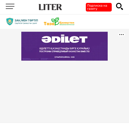
Подписка на
газету