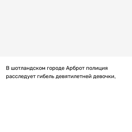
В шотландском городе Арброт полиция
расследует гибель девятилетней девочки,
которую нашли с тяжелыми травмами в
промышленной зоне, где семья разбила
палаточный лагерь. По подозрению в
убийстве ребенка задержан ее 35-летний
отец, передает
Liter.kz
со ссылкой на
The Sun
.
По данным полиции, семья из Западного