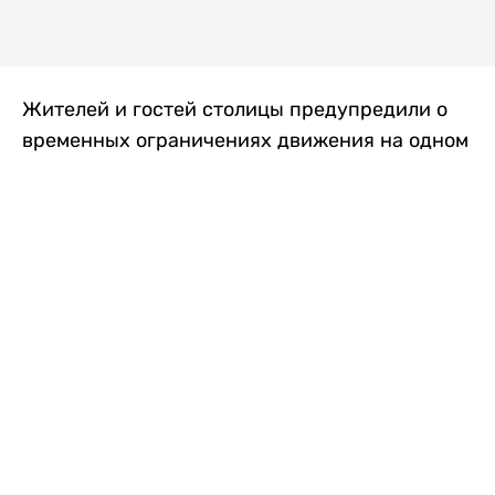
Жителей и гостей столицы предупредили о
временных ограничениях движения на одном
из самых загруженных проспектов города.
Причиной станут дорожные работы, которые
продлятся два дня, передает
Liter.kz
.
По информации городских служб, с 7 по 8
августа на проспекте Кабанбай батыра
пройдет ремонт дорожного покрытия. В связи
с этим движение будет частично ограничено
на участке от улицы Калкаман до улицы
Сарайшык. Полностью перекрывать дорогу не
планируется. На время ремонта движение