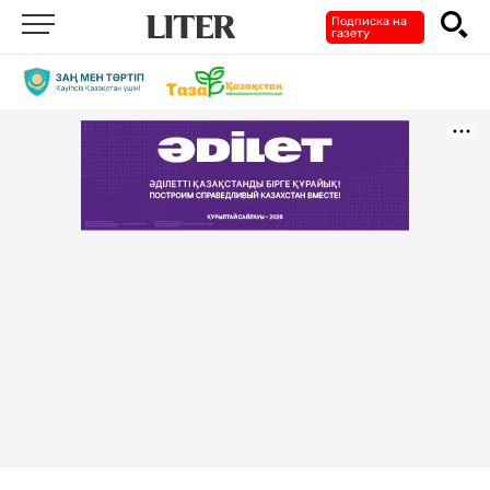
Подписка на
газету